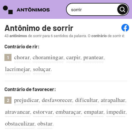
Antônimo de sorrir
43
antônimos
de sorrir para 6 sentidos da palavra. O
contrário
de sorrir é:
Contrário de rir:
chorar
choramingar
carpir
prantear
,
,
,
,
1
lacrimejar
soluçar
,
.
Contrário de favorecer:
prejudicar
desfavorecer
dificultar
atrapalhar
,
,
,
,
2
atravancar
estorvar
embaraçar
empatar
impedir
,
,
,
,
,
obstaculizar
obstar
,
.