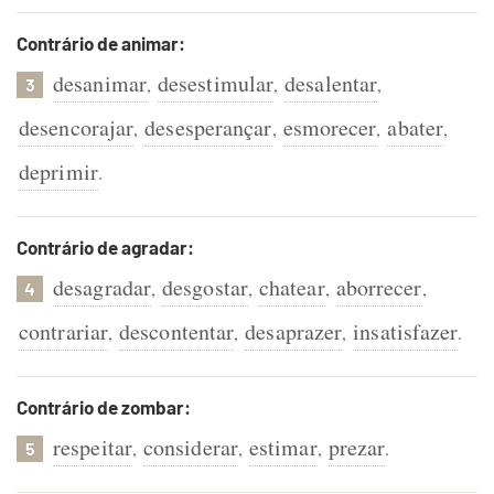
Contrário de animar:
desanimar
desestimular
desalentar
,
,
,
3
desencorajar
desesperançar
esmorecer
abater
,
,
,
,
deprimir
.
Contrário de agradar:
desagradar
desgostar
chatear
aborrecer
,
,
,
,
4
contrariar
descontentar
desaprazer
insatisfazer
,
,
,
.
Contrário de zombar:
respeitar
considerar
estimar
prezar
,
,
,
.
5