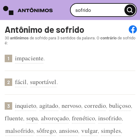
Antônimo de sofrido
30
antônimos
de sofrido para 3 sentidos da palavra. O
contrário
de sofrido
é:
impaciente
.
1
fácil
suportável
,
.
2
inquieto
agitado
nervoso
corredio
buliçoso
,
,
,
,
,
3
fluente
sopa
alvoroçado
frenético
insofrido
,
,
,
,
,
malsofrido
sôfrego
ansioso
vulgar
simples
,
,
,
,
,