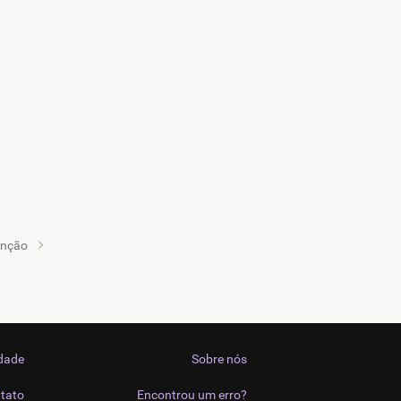
anção
idade
Sobre nós
tato
Encontrou um erro?