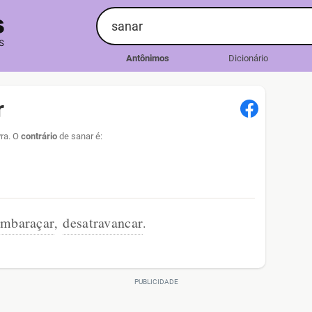
Antônimos
Dicionário
r
vra. O
contrário
de sanar é:
embaraçar
desatravancar
,
.