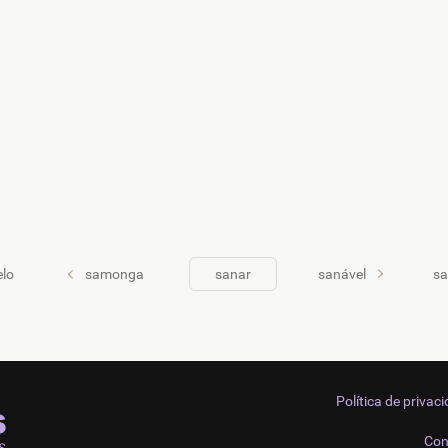
lo
samonga
sanar
sanável
s
Política de privac
Con