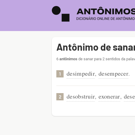
Antônimo de sana
6
antônimos
de sanar para 2 sentidos da pala
desimpedir
desempecer
,
.
1
desobstruir
exonerar
des
,
,
2