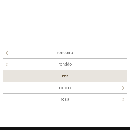
ronceiro
rondão
ror
rórido
rosa