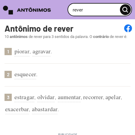
Antônimo de rever
10
antônimos
de rever para 3 sentidos da palavra. O
contrário
de rever é:
piorar
agravar
,
.
1
esquecer
.
2
estragar
olvidar
aumentar
recorrer
apelar
,
,
,
,
,
3
exacerbar
abastardar
,
.