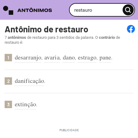
Antônimo de restauro
7
antônimos
de restauro para 3 sentidos da palavra. O
contrário
de
restauro é:
desarranjo
avaria
dano
estrago
pane
,
,
,
,
.
1
danificação
.
2
extinção
.
3