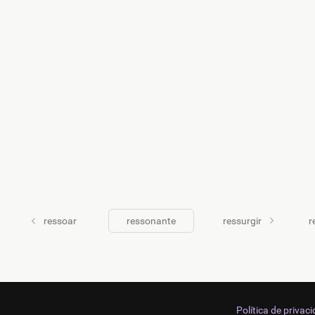
ressoar
ressonante
ressurgir
r
Política de privac