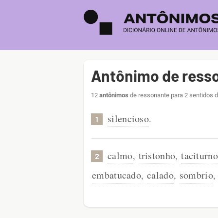
Antônimo de ress
12
antônimos
de ressonante para 2 sentidos d
silencioso
.
1
calmo
tristonho
taciturno
,
,
2
embatucado
calado
sombrio
,
,
,