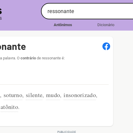
Antônimos
Dicionário
onante
a palavra. O
contrário
de ressonante é:
soturno
silente
mudo
insonorizado
,
,
,
,
,
atônito
.