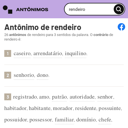
Antônimo de rendeiro
26
antônimos
de rendeiro para 3 sentidos da palavra. O
contrário
de
rendeiro é:
caseiro
arrendatário
inquilino
,
,
.
1
senhorio
dono
,
.
2
registrado
amo
patrão
autoridade
senhor
,
,
,
,
,
3
habitador
habitante
morador
residente
possuinte
,
,
,
,
,
possuidor
possessor
familiar
domínio
chefe
,
,
,
,
,