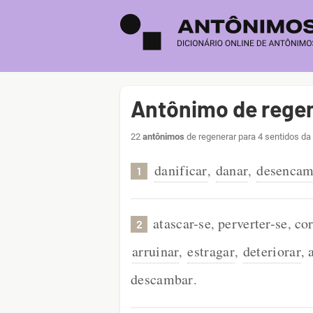
Antônimo de rege
22
antônimos
de regenerar para 4 sentidos da
danificar
danar
desencam
,
,
1
atascar-se
perverter-se
co
,
,
2
arruinar
estragar
deteriorar
,
,
,
descambar
.