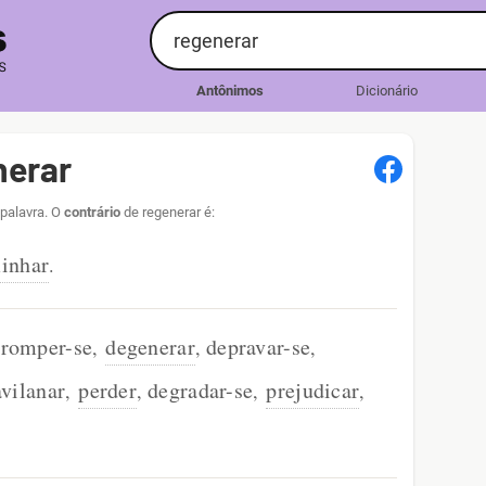
Antônimos
Dicionário
nerar
 palavra. O
contrário
de regenerar é:
inhar
.
rromper-se
degenerar
depravar-se
,
,
,
avilanar
perder
degradar-se
prejudicar
,
,
,
,