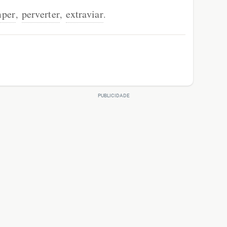
mper
perverter
extraviar
,
,
.