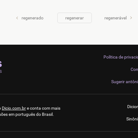
regenerado
regenerar
regenerável
Política de privac
Con
Sugerir antôn
Dicio
o
Dicio.com.br
e conta com mais
sões em português do Brasil.
Sinôn