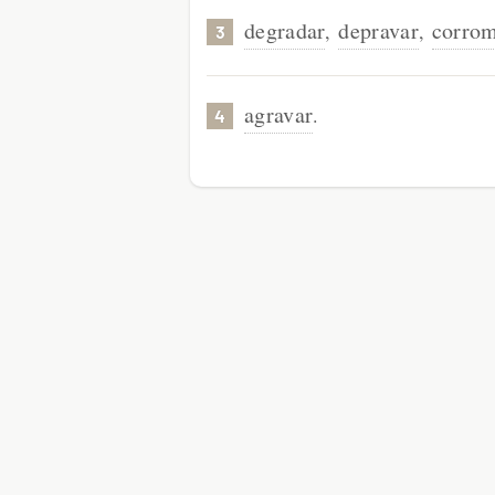
degradar
depravar
corro
,
,
3
agravar
.
4