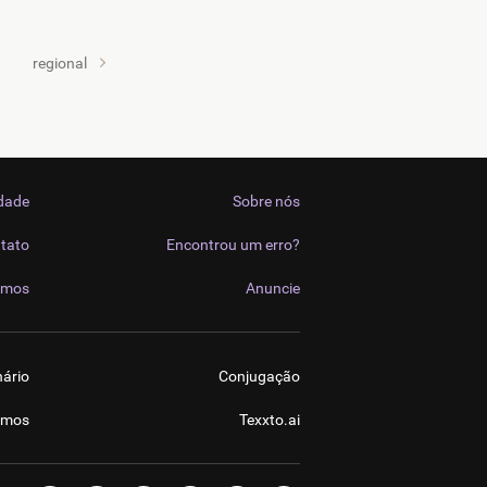
regional
idade
Sobre nós
tato
Encontrou um erro?
imos
Anuncie
nário
Conjugação
imos
Texxto.ai