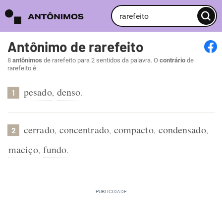
Antônimo de rarefeito
8
antônimos
de rarefeito para 2 sentidos da palavra. O
contrário
de
rarefeito é:
pesado
denso
,
.
1
cerrado
concentrado
compacto
condensado
,
,
,
,
2
maciço
fundo
,
.