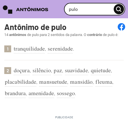
Antônimo de pulo
14
antônimos
de pulo para 2 sentidos da palavra. O
contrário
de pulo é:
tranquilidade
serenidade
,
.
1
doçura
silêncio
paz
suavidade
quietude
,
,
,
,
,
2
placabilidade
mansuetude
mansidão
fleuma
,
,
,
,
brandura
amenidade
sossego
,
,
.