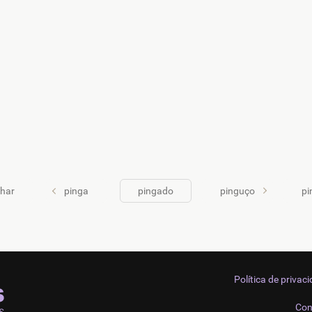
char
pinga
pingado
pinguço
pi
Política de privac
Con