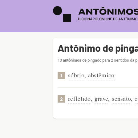
Antônimo de ping
10
antônimos
de pingado para 2 sentidos da p
sóbrio
abstêmico
,
.
1
refletido
grave
sensato
c
,
,
,
2