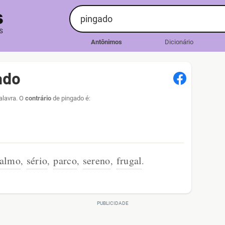
Antônimos
Dicionário
ado
alavra. O
contrário
de pingado é:
almo
sério
parco
sereno
frugal
,
,
,
,
.