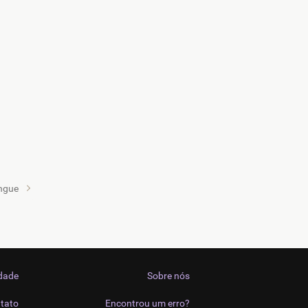
ngue
idade
Sobre nós
tato
Encontrou um erro?