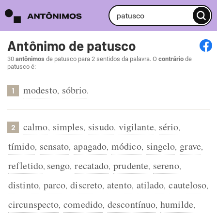
Antônimo de patusco
30
antônimos
de patusco para 2 sentidos da palavra. O
contrário
de
patusco é:
modesto
sóbrio
,
.
1
calmo
simples
sisudo
vigilante
sério
,
,
,
,
,
2
tímido
sensato
apagado
módico
singelo
grave
,
,
,
,
,
,
refletido
sengo
recatado
prudente
sereno
,
,
,
,
,
distinto
parco
discreto
atento
atilado
cauteloso
,
,
,
,
,
,
circunspecto
comedido
descontínuo
humilde
,
,
,
,