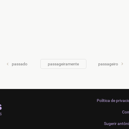
passado
passageiramente
passageiro
Política de privac
Con
Sugerir antôn