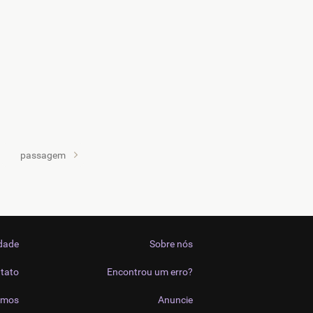
passagem
idade
Sobre nós
tato
Encontrou um erro?
imos
Anuncie