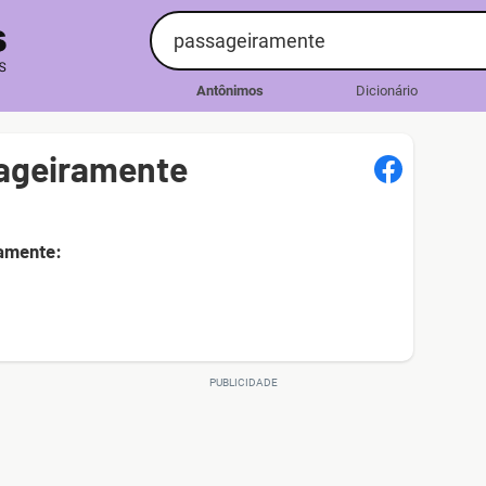
Antônimos
Dicionário
ageiramente
ramente: