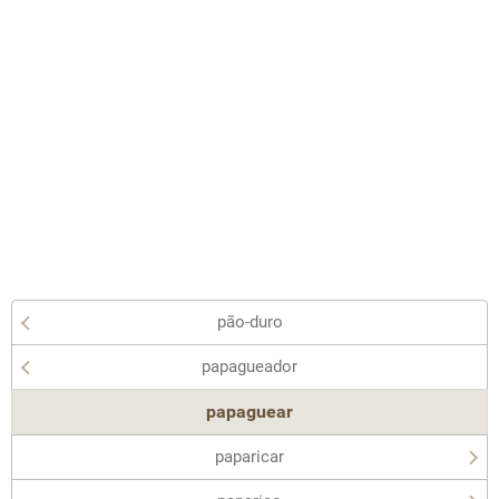
pão-duro
papagueador
papaguear
paparicar