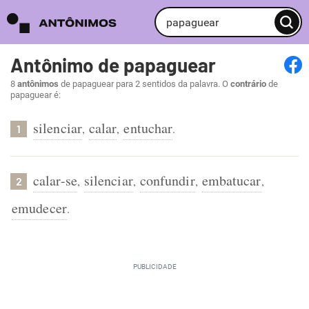
Antônimo de papaguear
8
antônimos
de papaguear para 2 sentidos da palavra. O
contrário
de
papaguear é:
silenciar
calar
entuchar
,
,
.
1
calar-se
silenciar
confundir
embatucar
,
,
,
,
2
emudecer
.