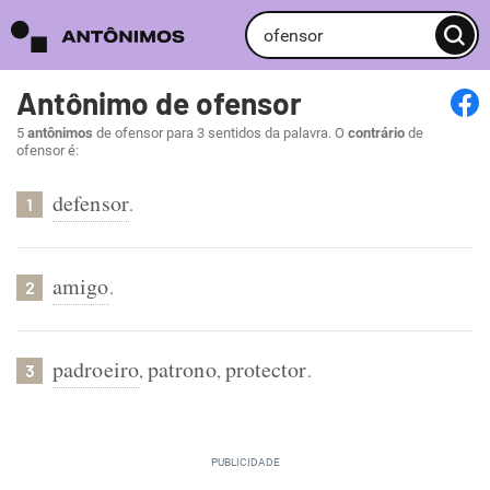
Antônimo de ofensor
5
antônimos
de ofensor para 3 sentidos da palavra. O
contrário
de
ofensor é:
defensor
.
1
amigo
.
2
padroeiro
patrono
protector
,
,
.
3