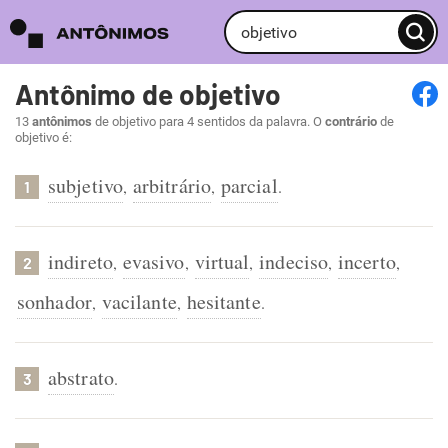
Antônimo de objetivo
13
antônimos
de objetivo para 4 sentidos da palavra. O
contrário
de
objetivo é:
subjetivo
arbitrário
parcial
,
,
.
1
indireto
evasivo
virtual
indeciso
incerto
,
,
,
,
,
2
sonhador
vacilante
hesitante
,
,
.
abstrato
.
3