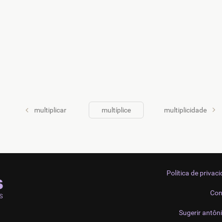
multiplicar
multíplice
multiplicidade
Política de privac
Con
Sugerir antôn