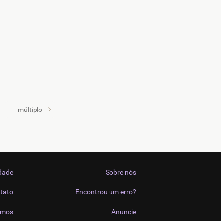
múltiplo
idade
Sobre nós
tato
Encontrou um erro?
imos
Anuncie