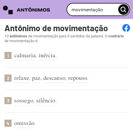
Antônimo de movimentação
10
antônimos
de movimentação para 5 sentidos da palavra. O
contrário
de movimentação é:
calmaria
inércia
,
.
1
relaxe
paz
descanso
repouso
,
,
,
.
2
sossego
silêncio
,
.
3
omissão
.
4