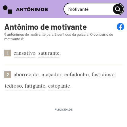
Antônimo de motivante
9
antônimos
de motivante para 2 sentidos da palavra. O
contrário
de
motivante é:
cansativo
saturante
,
.
1
aborrecido
maçador
enfadonho
fastidioso
,
,
,
,
2
tedioso
fatigante
estopante
,
,
.