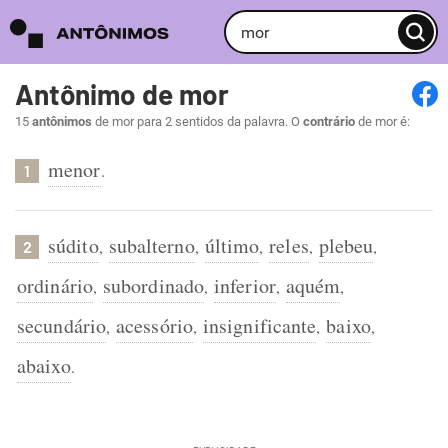
Antônimo de mor
15
antônimos
de mor para 2 sentidos da palavra. O
contrário
de mor é:
menor
.
1
súdito
subalterno
último
reles
plebeu
,
,
,
,
,
2
ordinário
subordinado
inferior
aquém
,
,
,
,
secundário
acessório
insignificante
baixo
,
,
,
,
abaixo
.