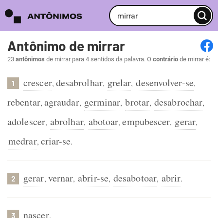
Antônimo de mirrar
23
antônimos
de mirrar para 4 sentidos da palavra. O
contrário
de mirrar é:
crescer
desabrolhar
grelar
desenvolver-se
,
,
,
,
1
rebentar
agraudar
germinar
brotar
desabrochar
,
,
,
,
,
adolescer
abrolhar
abotoar
empubescer
gerar
,
,
,
,
,
medrar
criar-se
,
.
gerar
vernar
abrir-se
desabotoar
abrir
,
,
,
,
.
2
nascer
.
3