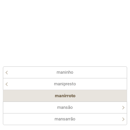
maninho
manipresto
manirroto
mansão
mansarrão