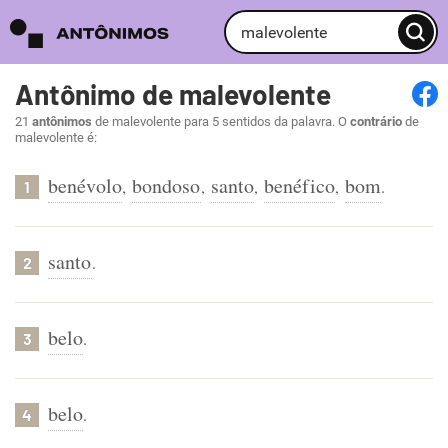
Antônimo de malevolente
21
antônimos
de malevolente para 5 sentidos da palavra. O
contrário
de
malevolente é:
benévolo
bondoso
santo
benéfico
bom
,
,
,
,
.
1
santo
.
2
belo
.
3
belo
.
4