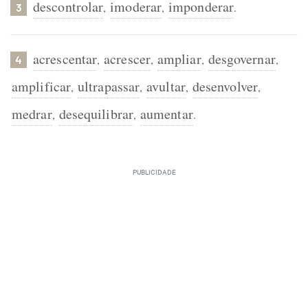
descontrolar
imoderar
imponderar
,
,
.
3
acrescentar
acrescer
ampliar
desgovernar
,
,
,
,
4
amplificar
ultrapassar
avultar
desenvolver
,
,
,
,
medrar
desequilibrar
aumentar
,
,
.