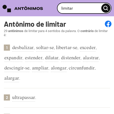
Antônimo de limitar
29
antônimos
de limitar para 4 sentidos da palavra. O
contrário
de limitar
é:
desbalizar
soltar-se
libertar-se
exceder
,
,
,
,
1
expandir
estender
dilatar
distender
alastrar
,
,
,
,
,
descingir-se
ampliar
alongar
circunfundir
,
,
,
,
alargar
.
ultrapassar
.
2