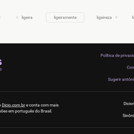
l
ligeira
ligeiramente
ligeireza
l
Política de privac
Con
Sugerir antôn
Dicio
o
Dicio.com.br
e conta com mais
sões em português do Brasil.
Sinôn