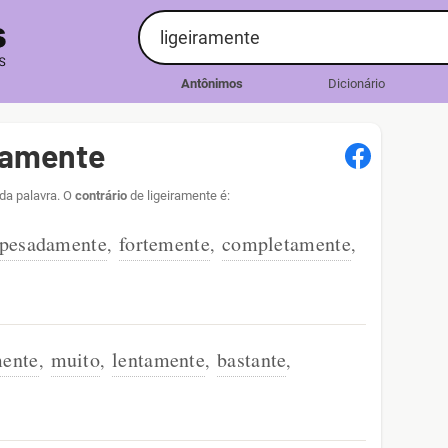
Antônimos
Dicionário
ramente
 da palavra. O
contrário
de ligeiramente é:
pesadamente
fortemente
completamente
,
,
,
ente
muito
lentamente
bastante
,
,
,
,