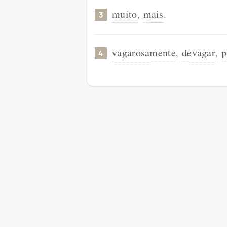
muito
mais
,
.
3
vagarosamente
devagar
p
,
,
4