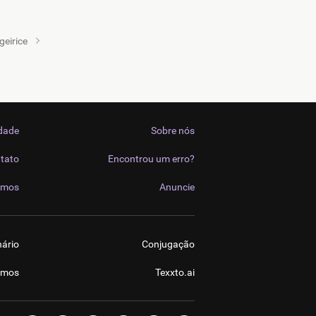
igeirice
idade
Sobre nós
tato
Encontrou um erro?
imos
Anuncie
nário
Conjugação
imos
Texxto.ai