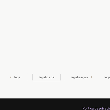
legal
legalidade
legalização
leg
Política de privac