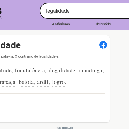
Antônimos
Dicionário
idade
 palavra. O
contrário
de legalidade é:
citude
fraudulência
ilegalidade
mandinga
,
,
,
,
trapaça
batota
ardil
logro
,
,
,
.