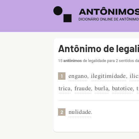
Antônimo de legal
15
antônimos
de legalidade para 2 sentidos da
engano
ilegitimidade
ili
,
,
1
trica
fraude
burla
batotice
,
,
,
,
nulidade
.
2