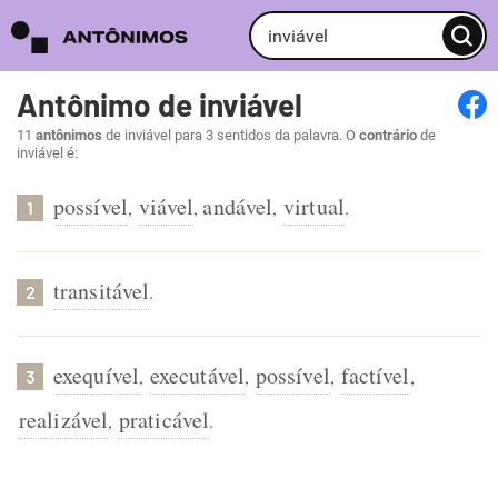
Antônimo de inviável
11
antônimos
de inviável para 3 sentidos da palavra. O
contrário
de
inviável é:
possível
viável
andável
virtual
,
,
,
.
1
transitável
.
2
exequível
executável
possível
factível
,
,
,
,
3
realizável
praticável
,
.