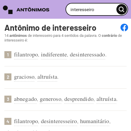
Antônimo de interesseiro
14
antônimos
de interesseiro para 4 sentidos da palavra. O
contrário
de
interesseiro é:
filantropo
indiferente
desinteressado
,
,
.
1
gracioso
altruísta
,
.
2
abnegado
generoso
desprendido
altruísta
,
,
,
.
3
filantropo
desinteresseiro
humanitário
,
,
,
4