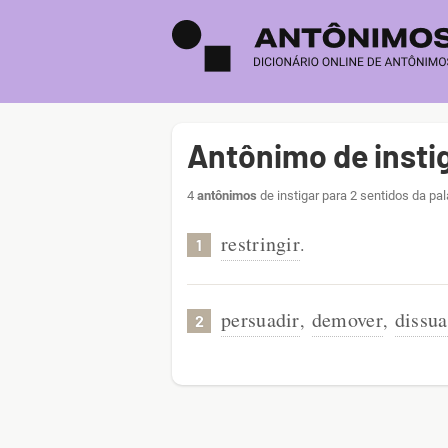
Antônimo de insti
4
antônimos
de instigar para 2 sentidos da pa
restringir
.
1
persuadir
demover
dissua
,
,
2