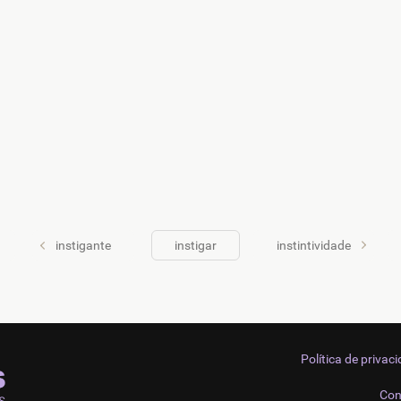
instigante
instigar
instintividade
Política de privac
Con