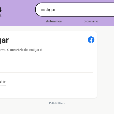
Antônimos
Dicionário
gar
lavra. O
contrário
de instigar é:
dir
.