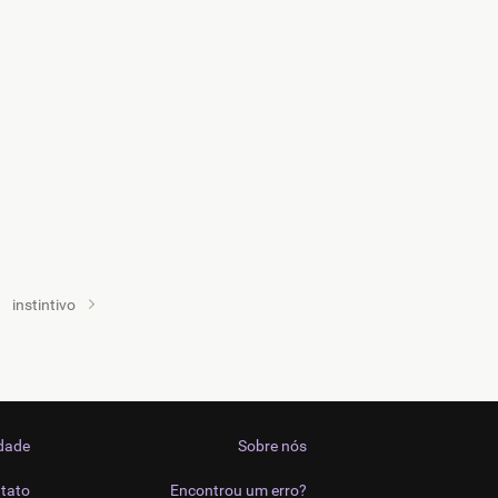
instintivo
idade
Sobre nós
tato
Encontrou um erro?