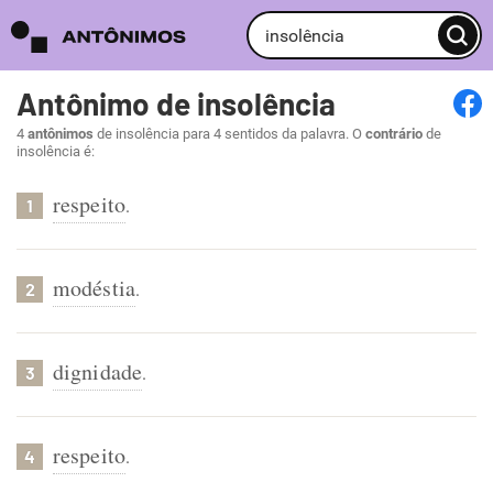
Antônimo de insolência
4
antônimos
de insolência para 4 sentidos da palavra. O
contrário
de
insolência é:
respeito
.
1
modéstia
.
2
dignidade
.
3
respeito
.
4