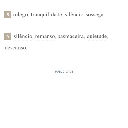
relego
tranquilidade
silêncio
sossega
,
,
,
.
3
silêncio
remanso
pasmaceira
quietude
,
,
,
,
4
descanso
.