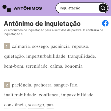
Antônimo de inquietação
29
antônimos
de inquietação para 4 sentidos da palavra. O
contrário
de
inquietação é:
calmaria
sossego
paciência
repouso
,
,
,
,
1
quietação
imperturbabilidade
tranquilidade
,
,
,
bem-bom
serenidade
calma
bonomia
,
,
,
.
paciência
pachorra
sangue-frio
,
,
,
2
inalterabilidade
confiança
impassibilidade
,
,
,
constância
sossego
paz
,
,
.