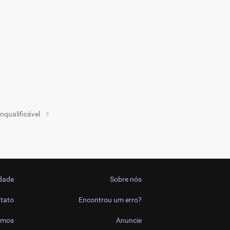
inqualificável
idade
Sobre nós
tato
Encontrou um erro?
imos
Anuncie