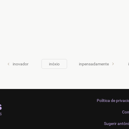
inovador
inóxio
inpensadamente
Política de privac
Con
Sugerir antôn