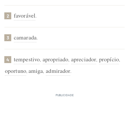
favorável
.
2
camarada
.
3
tempestivo
apropriado
apreciador
propício
,
,
,
,
4
oportuno
amiga
admirador
,
,
.