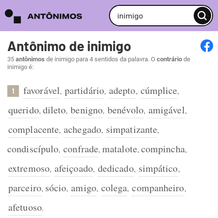
Antônimo de inimigo
35
antônimos
de inimigo para 4 sentidos da palavra. O
contrário
de
inimigo é:
favorável
partidário
adepto
cúmplice
,
,
,
,
1
querido
dileto
benigno
benévolo
amigável
,
,
,
,
,
complacente
achegado
simpatizante
,
,
,
condiscípulo
confrade
matalote
compincha
,
,
,
,
extremoso
afeiçoado
dedicado
simpático
,
,
,
,
parceiro
sócio
amigo
colega
companheiro
,
,
,
,
,
afetuoso
.