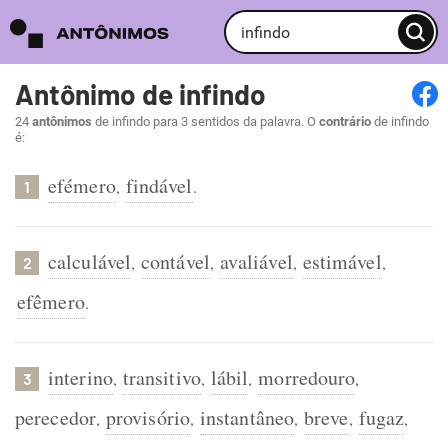
Antônimo de infindo
24
antônimos
de infindo para 3 sentidos da palavra. O
contrário
de infindo
é:
efémero
findável
,
.
1
calculável
contável
avaliável
estimável
,
,
,
,
2
efêmero
.
interino
transitivo
lábil
morredouro
,
,
,
,
3
perecedor
provisório
instantâneo
breve
fugaz
,
,
,
,
,