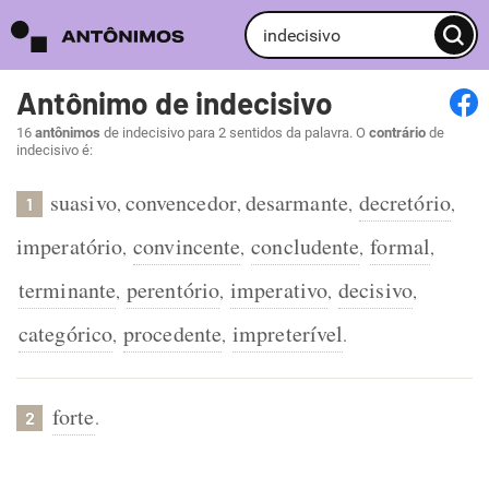
Antônimo de indecisivo
16
antônimos
de indecisivo para 2 sentidos da palavra. O
contrário
de
indecisivo é:
suasivo
convencedor
desarmante
decretório
,
,
,
,
1
imperatório
convincente
concludente
formal
,
,
,
,
terminante
perentório
imperativo
decisivo
,
,
,
,
categórico
procedente
impreterível
,
,
.
forte
.
2