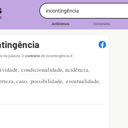
Antônimos
Dicionário
tingência
os da palavra. O
contrário
de incontingência é:
tividade
condicionalidade
acidência
,
,
,
erteza
caso
possibilidade
eventualidade
,
,
,
,