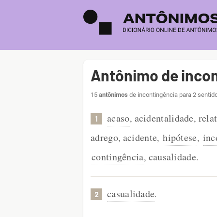
Antônimo de incon
15
antônimos
de incontingência para 2 sentid
acaso
acidentalidade
rela
,
,
1
adrego
acidente
hipótese
inc
,
,
,
contingência
causalidade
,
.
casualidade
.
2