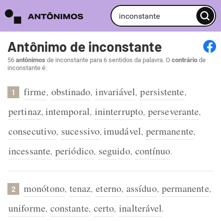
Antônimo de inconstante
56
antônimos
de inconstante para 6 sentidos da palavra. O
contrário
de
inconstante é:
firme
obstinado
invariável
persistente
,
,
,
,
1
pertinaz
intemporal
ininterrupto
perseverante
,
,
,
,
consecutivo
sucessivo
imudável
permanente
,
,
,
,
incessante
periódico
seguido
contínuo
,
,
,
.
monótono
tenaz
eterno
assíduo
permanente
,
,
,
,
,
2
uniforme
constante
certo
inalterável
,
,
,
.