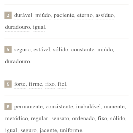
durável
miúdo
paciente
eterno
assíduo
,
,
,
,
,
3
duradouro
igual
,
.
seguro
estável
sólido
constante
miúdo
,
,
,
,
,
4
duradouro
.
forte
firme
fixo
fiel
,
,
,
.
5
permanente
consistente
inabalável
manente
,
,
,
,
6
metódico
regular
sensato
ordenado
fixo
sólido
,
,
,
,
,
,
igual
seguro
jacente
uniforme
,
,
,
.