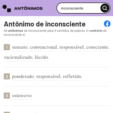
Antônimo de inconsciente
40
antônimos
de inconsciente para 4 sentidos da palavra. O
contrário
de
inconsciente é:
sensato
convencional
responsável
consciente
,
,
,
,
1
racionalizado
lúcido
,
.
ponderado
responsável
refletido
,
,
.
2
ostensivo
.
3