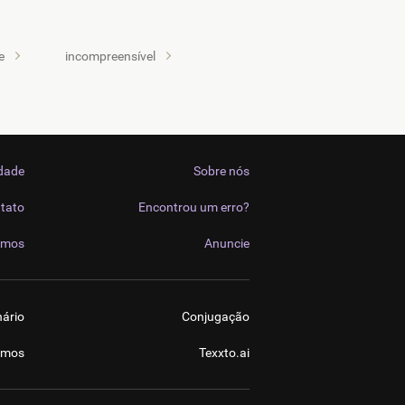
e
incompreensível
idade
Sobre nós
tato
Encontrou um erro?
imos
Anuncie
nário
Conjugação
imos
Texxto.ai