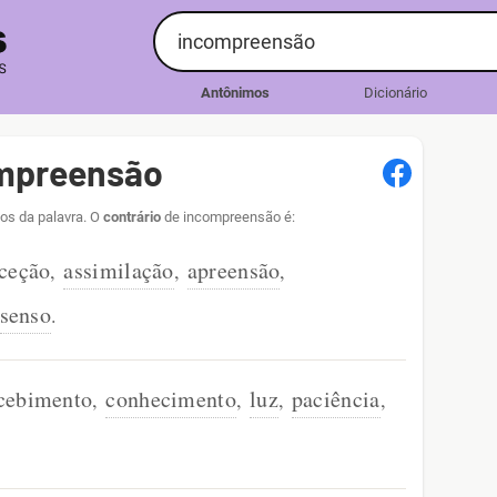
Antônimos
Dicionário
ompreensão
os da palavra. O
contrário
de incompreensão é:
ceção
assimilação
apreensão
,
,
,
senso
.
cebimento
conhecimento
luz
paciência
,
,
,
,