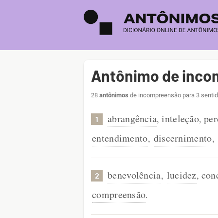
Antônimo de inc
28
antônimos
de incompreensão para 3 sentid
abrangência
inteleção
per
,
,
1
entendimento
discernimento
,
,
benevolência
lucidez
con
,
,
2
compreensão
.