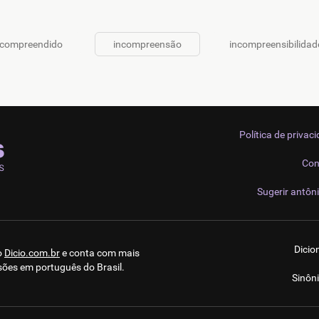
ncompreendido
incompreensão
incompreensibilidad
Política de privac
Con
Sugerir antôn
Dicio
o
Dicio.com.br
e conta com mais
sões em português do Brasil.
Sinôn