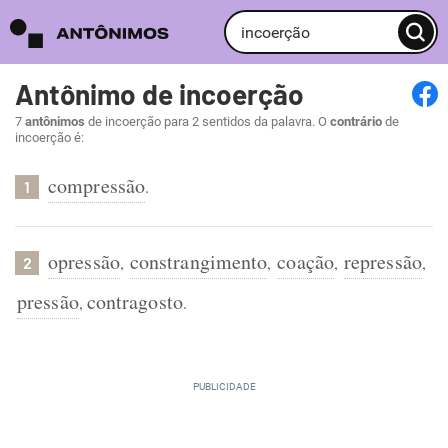
Antônimo de incoerção
7
antônimos
de incoerção para 2 sentidos da palavra. O
contrário
de
incoerção é:
compressão
.
1
opressão
constrangimento
coação
repressão
,
,
,
,
2
pressão
contragosto
,
.