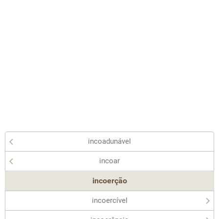
incoadunável
incoar
incoerção
incoercível