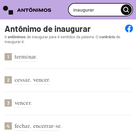
Antônimo de inaugurar
6
antônimos
de inaugurar para 4 sentidos da palavra. O
contrário
de
inaugurar é:
terminar
.
1
cessar
vencer
,
.
2
vencer
.
3
fechar
encerrar-se
,
.
4