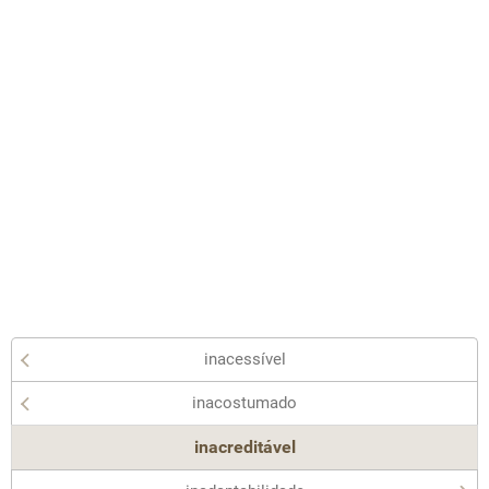
inacessível
inacostumado
inacreditável