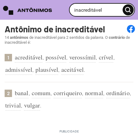
Antônimo de inacreditável
14
antônimos
de inacreditável para 2 sentidos da palavra. O
contrário
de
inacreditável é:
acreditável
possível
verossímil
crível
,
,
,
,
1
admissível
plausível
aceitável
,
,
.
banal
comum
corriqueiro
normal
ordinário
,
,
,
,
,
2
trivial
vulgar
,
.