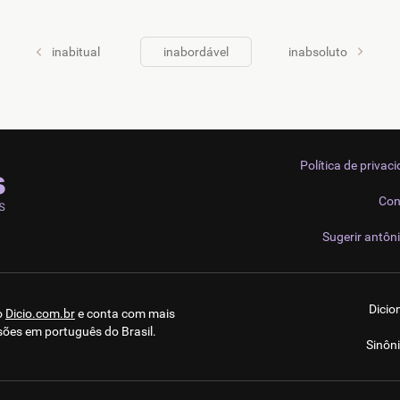
inabitual
inabordável
inabsoluto
Política de privac
Con
Sugerir antôn
Dicio
o
Dicio.com.br
e conta com mais
sões em português do Brasil.
Sinôn