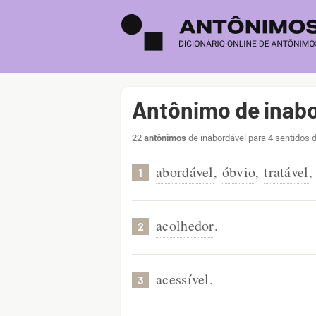
Antônimo de inabo
22
antônimos
de inabordável para 4 sentidos 
abordável
óbvio
tratável
,
,
,
1
acolhedor
.
2
acessível
.
3