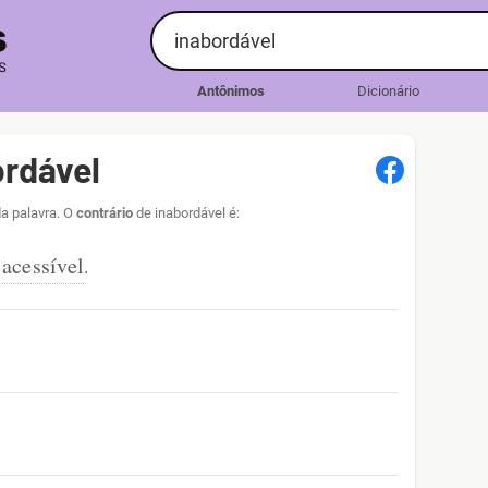
Antônimos
Dicionário
rdável
da palavra. O
contrário
de inabordável é:
acessível
.