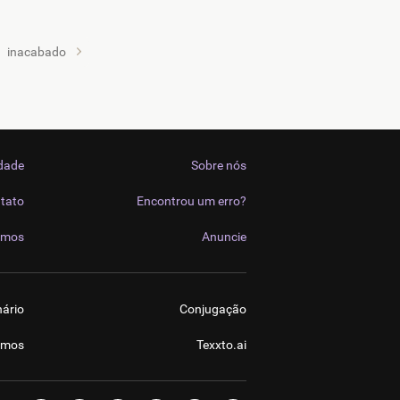
inacabado
idade
Sobre nós
tato
Encontrou um erro?
imos
Anuncie
nário
Conjugação
imos
Texxto.ai