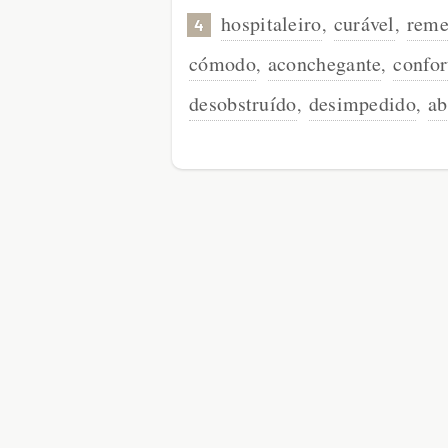
hospitaleiro
curável
reme
,
,
4
cómodo
aconchegante
confor
,
,
desobstruído
desimpedido
ab
,
,