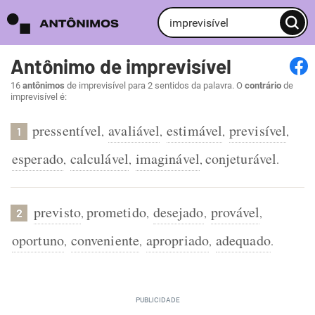
Antônimo de imprevisível
16
antônimos
de imprevisível para 2 sentidos da palavra. O
contrário
de
imprevisível é:
pressentível
avaliável
estimável
previsível
,
,
,
,
1
esperado
calculável
imaginável
conjeturável
,
,
,
.
previsto
prometido
desejado
provável
,
,
,
,
2
oportuno
conveniente
apropriado
adequado
,
,
,
.