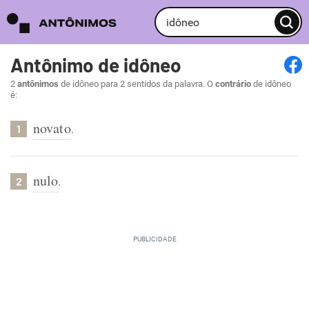
Antônimo de idôneo
2
antônimos
de idôneo para 2 sentidos da palavra. O
contrário
de idôneo
é:
novato
.
1
nulo
.
2