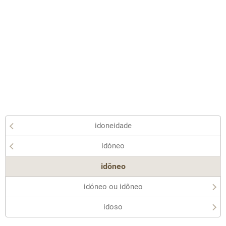
idoneidade
idóneo
idôneo
idóneo ou idôneo
idoso