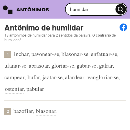
Antônimo de humildar
18
antônimos
de humildar para 2 sentidos da palavra. O
contrário
de
humildar é:
inchar
pavonear-se
blasonar-se
enfatuar-se
,
,
,
,
1
ufanar-se
abrasoar
gloriar-se
gabar-se
galrar
,
,
,
,
,
campear
bufar
jactar-se
alardear
vangloriar-se
,
,
,
,
,
ostentar
pabular
,
.
bazofiar
blasonar
,
.
2