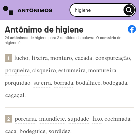
Antônimo de higiene
24
antônimos
de higiene para 3 sentidos da palavra. O
contrário
de
higiene é:
lucho
lixeira
monturo
cacada
conspurcação
,
,
,
,
,
1
porqueira
cisqueiro
estrumeira
montureira
,
,
,
,
porquidão
sujeira
borrada
bodalhice
bodegada
,
,
,
,
,
cagaçal
.
porcaria
imundície
sujidade
lixo
cochinada
,
,
,
,
,
2
caca
bodeguice
sordidez
,
,
.