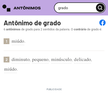
Antônimo de grado
6
antônimos
de grado para 2 sentidos da palavra. O
contrário
de grado é:
miúdo
.
1
diminuto
pequeno
minúsculo
delicado
,
,
,
,
2
miúdo
.