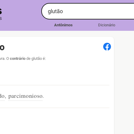
Antônimos
Dicionário
ão
vra. O
contrário
de glutão é:
do
parcimonioso
,
.