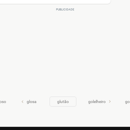
ioso
glosa
glutão
golelheiro
go