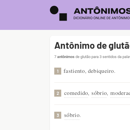
Antônimo de glut
7
antônimos
de glutão para 3 sentidos da pala
fastiento
debiqueiro
,
.
1
comedido
sóbrio
modera
,
,
2
sóbrio
.
3